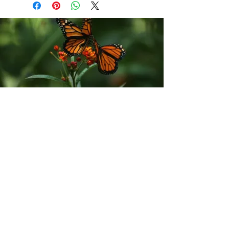
35 cm met een hoogte van 4 a 6
cm.
Rijksweg Noord 118
6071 KZ Swalmen
+31-(0) 77-7820226
BART PEETERS
HOVENIERS