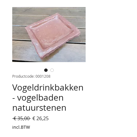
Productcode: 0001208
Vogeldrinkbakken
- vogelbaden
natuurstenen
Normale
Verkoopprijs
 € 35,00 
€ 26,25
prijs
incl.BTW