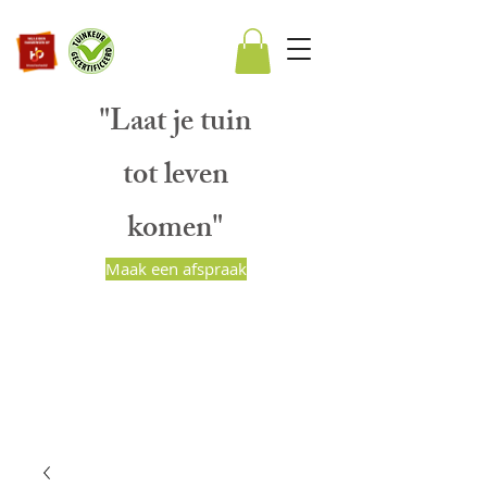
"Laat je tuin
tot leven
komen"
Maak een afspraak
BART PEETERS
HOVENIERS