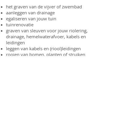
het graven van de vijver
of zwembad
aanleggen van drainage
egaliseren van jouw tuin
tuinrenovatie
graven van sleuven voor jouw riolering,
drainage, hemelwaterafvoer, kabels en
leidingen
leggen van kabels en (riool)leidingen
rooien van bomen, planten of struiken
uitgraven van jouw straatwerk
afwatering boomgaard
aan- en afvoer van zand
uitgraven van trampolines, jacuzzi of
zwembad
aanleg van afvoer hemelwater
tuinaanleg
Overige
Naast reguliere aanleg- en
onderhoudswerkzaamheden hebben wij