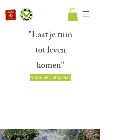
"Laat je tuin
tot leven
komen"
Maak een afspraak
BART PEETERS
HOVENIERS