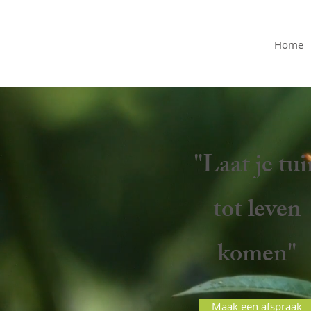
BART PEETERS
HOVENIERS
Home
"Laat je tui
tot leven
komen"
Maak een afspraak