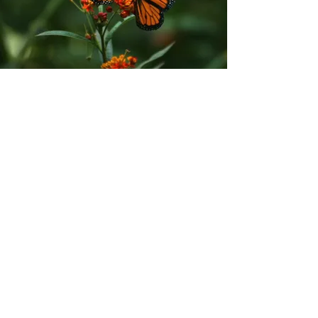
Rijksweg Noord 118
6071 KZ Swalmen
+31-(0) 77-7820226
BART PEETERS
HOVENIERS
Neem contact op...