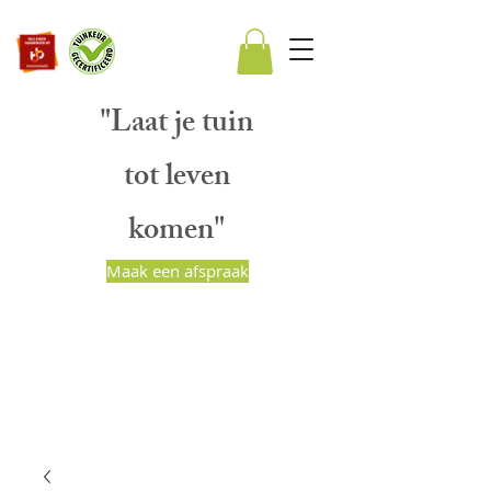
"Laat je tuin
tot leven
komen"
Maak een afspraak
BART PEETERS
HOVENIERS