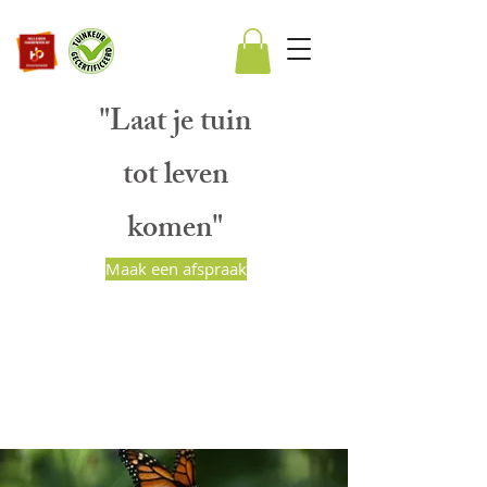
"Laat je tuin
tot leven
komen"
Maak een afspraak
BART PEETERS
HOVENIERS